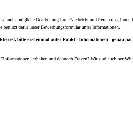
chnellstmögliche Bearbeitung Ihrer Nachricht und freuen uns, Ihnen h
tte benutzt dafür unser Bewerbungsformular unter Informationen.
tierest, bitte erst einmal unter Punkt "Informationen" genau nac
er "Informationen" erhalten und dennoch Fragen? Wir sind auch per Wh
tere Fragen:
bewerbung@htsf.de